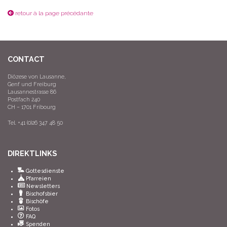
retour à la page précédante
CONTACT
Diözese von Lausanne,
Genf und Freiburg
Lausannestrasse 86
Postfach 240
CH – 1701 Fribourg
Tel. +41 (0)26 347 48 50
DIREKTLINKS
Gottesdienste
Pfarreien
Newsletters
Bischofsbier
Bischöfe
Fotos
FAQ
Spenden