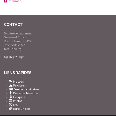
Imprimer
CONTACT
Diocèse de Lausanne,
Genève et Fribourg
Rue de Lausanne 86
Case postale 240
1701 Fribourg
+41 26 347 48 50
LIENS RAPIDES
Messes
Paroisses
Feuille diocésaine
Bière de l’évêque
Évêques
Photos
FAQ
Faire un don