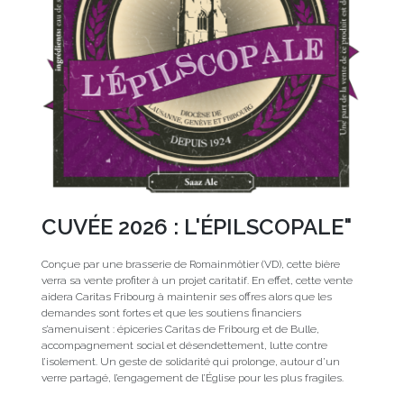
CUVÉE 2026 : L'ÉPILSCOPALE"
Conçue par une brasserie de Romainmôtier (VD), cette bière
verra sa vente profiter à un projet caritatif. En effet, cette vente
aidera Caritas Fribourg à maintenir ses offres alors que les
demandes sont fortes et que les soutiens financiers
s’amenuisent : épiceries Caritas de Fribourg et de Bulle,
accompagnement social et désendettement, lutte contre
l’isolement. Un geste de solidarité qui prolonge, autour d’un
verre partagé, l’engagement de l’Église pour les plus fragiles.