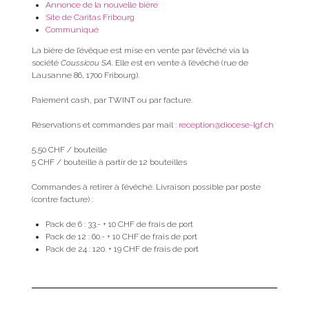
Annonce de la nouvelle bière
Site de Caritas Fribourg
Communiqué
La bière de l’évêque est mise en vente par l’évêché via la
société
Coussicou SA
. Elle est en vente à l’évêché (rue de
Lausanne 86, 1700 Fribourg).
Paiement cash, par TWINT ou par facture.
Réservations et commandes par mail :
reception@diocese-lgf.ch
5,50 CHF / bouteille
5 CHF / bouteille à partir de 12 bouteilles
Commandes à retirer à l’évêché. Livraison possible par poste
(contre facture) :
Pack de 6 : 33.- + 10 CHF de frais de port
Pack de 12 : 60.- + 10 CHF de frais de port
Pack de 24 : 120. + 19 CHF de frais de port